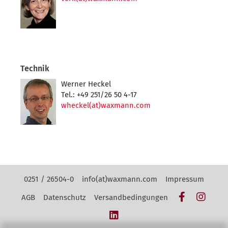
Technik
Werner Heckel
Tel.: +49 251/26 50 4-17
wheckel(at)waxmann.com
Kontakt Navigation
0251 / 26504-0
info(at)waxmann.com
Impressum
Facebook
Insta
AGB
Datenschutz
Versandbedingungen
LinkedIn