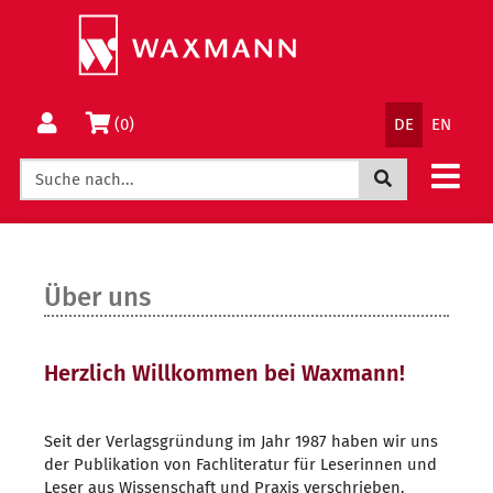
Springe
Wechsle
direkt
zum
zum
Menü
Inhalt
Sprachnav
Warenkorb
(0)
DE
EN
Jetzt suchen
Über uns
Herzlich Willkommen bei Waxmann!
Seit der Verlagsgründung im Jahr 1987 haben wir uns
der Publikation von Fachliteratur für Leserinnen und
Leser aus Wissenschaft und Praxis verschrieben.