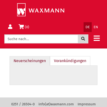
Springe
Wechsle
direkt
zum
zum
Menü
Inhalt
Sprachnav
Warenkorb
(0)
DE
EN
Jetzt suchen
Neuerscheinungen
Vorankündigungen
Neuerscheinungen
Kontakt Navigation
0251 / 26504-0
info(at)waxmann.com
Impressum