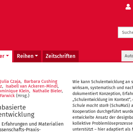
navigation
Meta
er
Reihen
Zeitschriften
Aut
Julia Czaja
,
Barbara Cushing
Wie kann Schulentwicklung an 
z
,
Isabell van Ackeren-Mindl
,
wirksam, systematisch und nac
ominique Klein
,
Nathalie Bieler
,
dokumentiert Konzeption, Erfah
Farwick
(Hrsg.)
„Schulentwicklung im Kontext“,
Schule macht stark
(SchuMaS) a
nbasierte
Kooperation durchgeführt wurde
entwicklung
entwickelte Ansatz der designb
kollektive Problemlöseprozesse
 Erfahrungen und Materialien
ssenschafts-Praxis-
unterstützt – hier adaptiert als