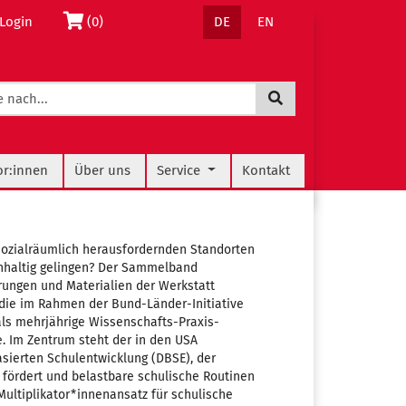
Sprachnavigation
Warenkorb
Login
(0)
DE
EN
Jetzt suchen
navigation
or:innen
Über uns
Service
Kontakt
sozialräumlich herausfordernden Standorten
hhaltig gelingen? Der Sammelband
rungen und Materialien der Werkstatt
 die im Rahmen der Bund-Länder-Initiative
ls mehrjährige Wissenschafts-Praxis-
. Im Zentrum steht der in den USA
asierten Schulentwicklung (DBSE), der
 fördert und belastbare schulische Routinen
 Multiplikator*innenansatz für schulische