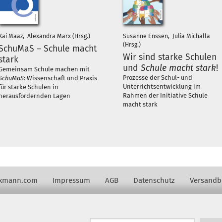
Kai Maaz, Alexandra Marx (Hrsg.)
Susanne Enssen, Julia Michalla
(Hrsg.)
SchuMaS – Schule macht
Wir sind starke Schulen
stark
und
Schule macht stark
!
Gemeinsam Schule machen mit
Prozesse der Schul- und
SchuMaS
: Wissenschaft und Praxis
Unterrichtsentwicklung im
für starke Schulen in
Rahmen der Initiative Schule
herausfordernden Lagen
macht stark
axmann.com
Impressum
AGB
Datenschutz
Versandb