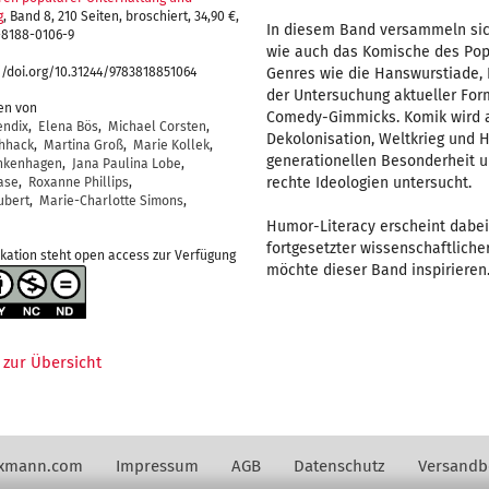
g
, Band 8, 210 Seiten, broschiert, 34,90 €,
In diesem Band versammeln sic
-8188-0106-9
wie auch das Komische des Popu
://doi.org/10.31244/9783818851064
Genres wie die Hanswurstiade, 
der Untersuchung aktueller Fo
gen von
Comedy-Gimmicks. Komik wird a
endix
,
Elena Bös
,
Michael Corsten
,
Dekolonisation, Weltkrieg und H
chhack
,
Martina Groß
,
Marie Kollek
,
generationellen Besonderheit u
ankenhagen
,
Jana Paulina Lobe
,
rechte Ideologien untersucht.
ase
,
Roxanne Phillips
,
ubert
,
Marie-Charlotte Simons
,
Humor-Literacy erscheint dabei 
fortgesetzter wissenschaftlich
ikation steht open access zur Verfügung
möchte dieser Band inspirieren
 zur Übersicht
axmann.com
Impressum
AGB
Datenschutz
Versandb