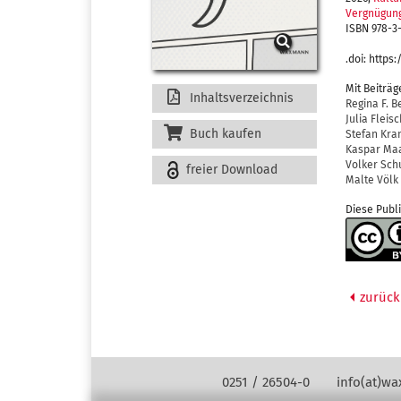
Vergnügun
ISBN 978-3
.doi: https
Mit Beiträ
Inhaltsverzeichnis
Regina F. B
Julia Fleis
Buch kaufen
Stefan Kr
Kaspar Ma
Volker Sch
freier Download
Malte Völk
Diese Publ
zurück
Kontakt Navigation
0251 / 26504-0
info(at)w