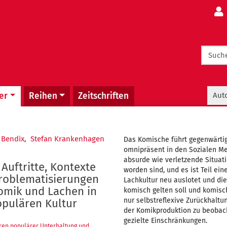
navigation
Meta
er
Reihen
Zeitschriften
Aut
 Bendix
,
Stefan Krankenhagen
Das Komische führt gegenwärtig
omnipräsent in den Sozialen Med
absurde wie verletzende Situa
Auftritte, Kontexte
worden sind, und es ist Teil ein
roblematisierungen
Lachkultur neu auslotet und di
omik und Lachen in
komisch gelten soll und komisch 
nur selbstreflexive Zurückhaltu
opulären Kultur
der Komikproduktion zu beobach
gezielte Einschränkungen.
ren populärer Unterhaltung und