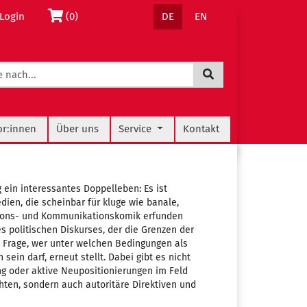
Sprachnavigation
Warenkorb
Login
(0)
DE
EN
Jetzt suchen
navigation
or:innen
Über uns
Service
Kontakt
 ein interessantes Doppelleben: Es ist
ien, die scheinbar für kluge wie banale,
tions- und Kommunikationskomik erfunden
es politischen Diskurses, der die Grenzen der
e Frage, wer unter welchen Bedingungen als
sein darf, erneut stellt. Dabei gibt es nicht
ng oder aktive Neupositionierungen im Feld
ten, sondern auch autoritäre Direktiven und