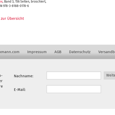
ex
, Band 3, 156 Seiten, broschiert,
BN 978-3-8188-0178-6
 zur Übersicht
axmann.com
Impressum
AGB
Datenschutz
Versandb
n-
Weit
Nachname:
er
re
E-Mail: