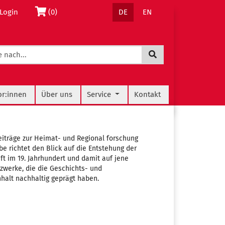
Sprachnavigation
Warenkorb
Login
(0)
DE
EN
Jetzt suchen
navigation
or:innen
Über uns
Service
Kontakt
iträge zur Heimat- und Regional forschung
e richtet den Blick auf die Entstehung der
 im 19. Jahrhundert und damit auf jene
zwerke, die die Geschichts- und
alt nachhaltig geprägt haben.