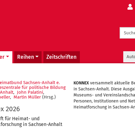
navigation
Meta
er
Reihen
Zeitschriften
Aut
imatbund Sachsen-Anhalt e.
KONNEX
versammelt aktuelle Be
szentrale für politische Bildung
in Sachsen-Anhalt. Diese Ausgab
Anhalt
,
John Palatini
,
Museums- und Vereinslandschaft
eller
,
Martin Müller
(Hrsg.)
Personen, Institutionen und Net
Heimatforschung in Sachsen-Anh
x 2026
ift für Heimat- und
forschung in Sachsen-Anhalt